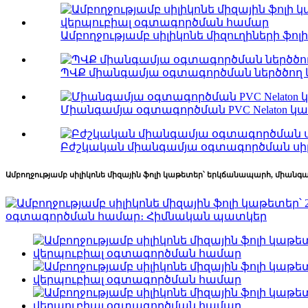
Ամբողջությամբ սիլիկոնե միզուղիների ֆո
ՊՎՔ միանգամյա օգտագործման ներծծո
Միանգամյա օգտագործման PVC Nelaton կա
Բժշկական միանգամյա օգտագործման սիլ
Ամբողջությամբ սիլիկոնե միզային ֆոլի կաթետեր՝ երկճանապարհ, միան