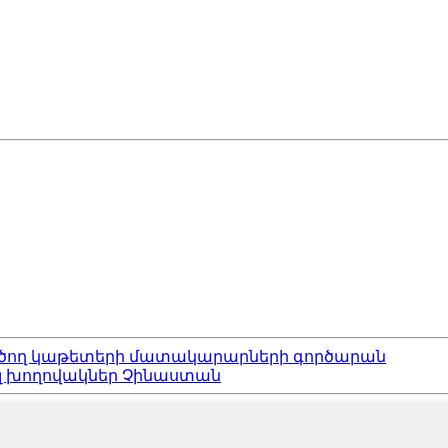
ծծող կաթետերի մատակարարների գործարան
 խողովակներ Չինաստան