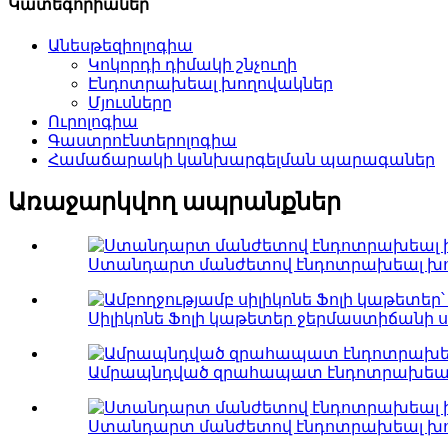
Կատեգորիաներ
Անեսթեզիոլոգիա
Կոկորդի դիմակի շնչուղի
Էնդոտրախեալ խողովակներ
Մյուսները
Ուրոլոգիա
Գաստրոէնտերոլոգիա
Համաճարակի կանխարգելման պարագաներ
Առաջարկվող ապրանքներ
Ստանդարտ մանժետով էնդոտրախեալ խո
Սիլիկոնե Ֆոլի կաթետեր ջերմաստիճանի սե
Ամրապնդված զրահապատ էնդոտրախեալ խո
Ստանդարտ մանժետով էնդոտրախեալ խ