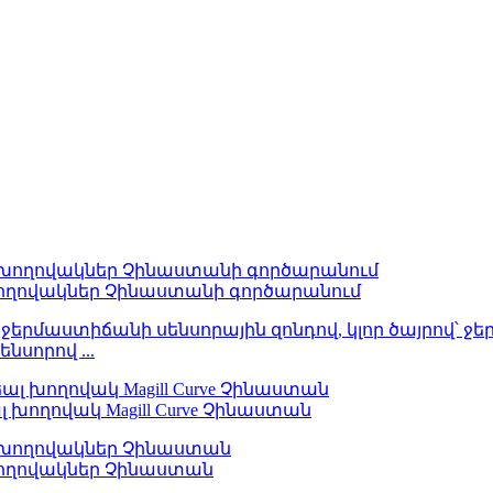
ղովակներ Չինաստանի գործարանում
նսորով ...
ղովակ Magill Curve Չինաստան
ողովակներ Չինաստան