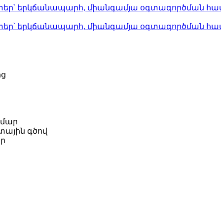
ից
ամար
տային գծով
ար