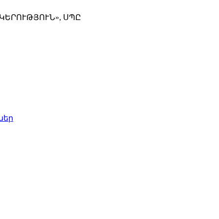
ԿԵՐՈՒԹՅՈՒՆ», ՍՊԸ
ներ