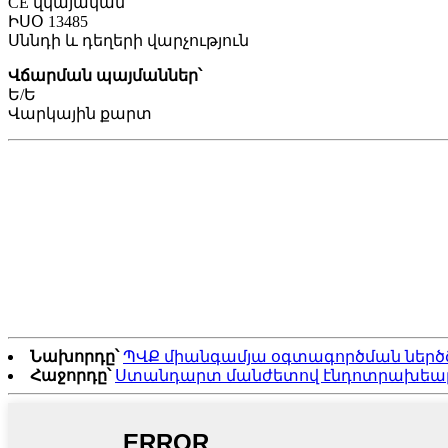
CE վկայական
ԻՍՕ 13485
Սննդի և դեղերի վարչություն
Վճարման պայմաններ՝
Ե/Ե
Վարկային քարտ
Նախորդը՝
ՊՎՔ միանգամյա օգտագործման ներ
Հաջորդը՝
Ստանդարտ մանժետով էնդոտրախեալ