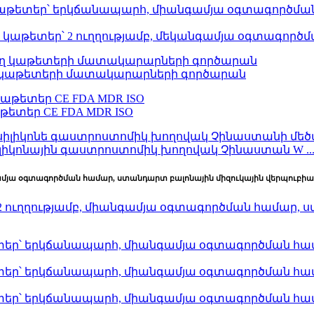
լի կաթետեր՝ 2 ուղղությամբ, մեկանգամյա օգտագործմ
ղ կաթետերի մատակարարների գործարան
թետեր CE FDA MDR ISO
իկոնային գաստրոստոմիկ խողովակ Չինաստան W ..
գամյա օգտագործման համար, ստանդարտ բալոնային միզուկային վերպուբի