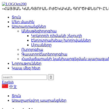
«ՀԱՅՅԱՆ ԿԱՆԳՅՈՒԱՆ ԲԺՇԿԱԿԱՆ ԳՈՐԾԻՔՆԵՐԻ ԸՆ
Տուն
Մեր մասին
Արտադրանքներ
Անեսթեզիոլոգիա
Կոկորդի դիմակի շնչուղի
Էնդոտրախեալ խողովակներ
Մյուսները
Ուրոլոգիա
Գաստրոէնտերոլոգիա
Համաճարակի կանխարգելման պարագա
Նորություններ
Կապ մեզ հետ
English
中文
Տուն
Առաջարկվող ապրանքներ